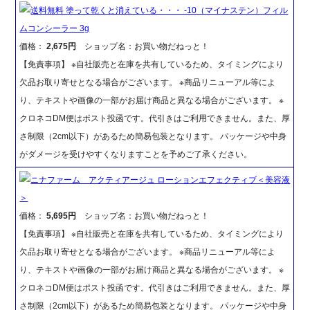
送料無料 塗って乾くと消えている・・・ -10（マイナステン）フィル
ムコンシーラー 3g
価格：
2,675円
ショップ名：お買い物だねっと！
【免責事項】 ※自社販売と在庫を共有しているため、タイミングにより
欠品お取り寄せとなる場合がございます。 ※商品リニューアル等によ
り、テキストや画像の一部がお届け商品と異なる場合がございます。 ※
クロネコDM便はポスト投函です。代引きはご利用できません。また、厚
さ制限（2cm以下）があるため簡易包装となります。 パッケージや中身
がダメージを受けやすくなりますことを予めご了承ください。
ニナファーム アクティアージュ ローションエフェクティブ＜美容液
＞
価格：
5,695円
ショップ名：お買い物だねっと！
【免責事項】 ※自社販売と在庫を共有しているため、タイミングにより
欠品お取り寄せとなる場合がございます。 ※商品リニューアル等によ
り、テキストや画像の一部がお届け商品と異なる場合がございます。 ※
クロネコDM便はポスト投函です。代引きはご利用できません。また、厚
さ制限（2cm以下）があるため簡易包装となります。 パッケージや中身