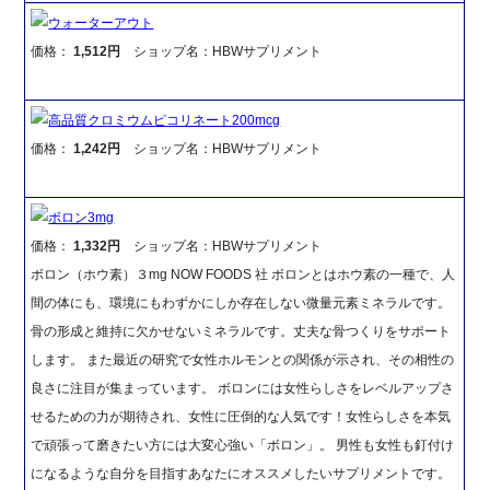
ウォーターアウト
価格：
1,512円
ショップ名：HBWサプリメント
高品質クロミウムピコリネート200mcg
価格：
1,242円
ショップ名：HBWサプリメント
ボロン3mg
価格：
1,332円
ショップ名：HBWサプリメント
ボロン（ホウ素）３mg NOW FOODS 社 ボロンとはホウ素の一種で、人
間の体にも、環境にもわずかにしか存在しない微量元素ミネラルです。
骨の形成と維持に欠かせないミネラルです。丈夫な骨つくりをサポート
します。 また最近の研究で女性ホルモンとの関係が示され、その相性の
良さに注目が集まっています。 ボロンには女性らしさをレベルアップさ
せるための力が期待され、女性に圧倒的な人気です！女性らしさを本気
で頑張って磨きたい方には大変心強い「ボロン」。 男性も女性も釘付け
になるような自分を目指すあなたにオススメしたいサプリメントです。