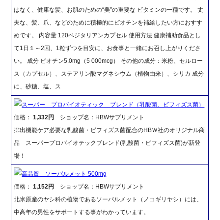
はなく、健康な髪、お肌のための“美”の重要な ビタミンの一種です。 丈
夫な、髪、爪、などのために積極的にビオチンを補給したい方におすす
めです。 内容量 120ベジタリアンカプセル 使用方法 健康補助食品とし
て1日１～2回、1粒ずつを目安に、お食事と一緒にお召し上がりくださ
い。 成分 ビオチン5.0mg（5 000mcg） その他の成分：米粉、セルロー
ス（カプセル）、ステアリン酸マグネシウム（植物由来）、シリカ 成分
に、砂糖、塩、ス
スーパー プロバイオティック ブレンド（乳酸菌、ビフィズス菌）
価格：
1,332円
ショップ名：HBWサプリメント
排出機能ケア必要な乳酸菌・ビフィズス菌配合のHBＷ社のオリジナル商
品 スーパープロバイオテックブレンド(乳酸菌・ビフィズス菌)が新登
場！
高品質 ソーパルメット 500mg
価格：
1,152円
ショップ名：HBWサプリメント
北米原産のヤシ科の植物であるソーパルメット（ノコギリヤシ）には、
中高年の男性をサポートする事がわかっています。