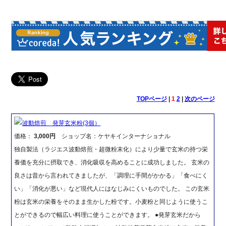
TOPページ
|
1
2
|
次のページ
波動焙煎 発芽玄米粉(3個）
価格：
3,000円
ショップ名：ケヤキインターナショナル
独自製法（ラジエス波動焙煎・超微粉末化）により少量で玄米の持つ栄
養価を充分に摂取でき、消化吸収を高めることに成功しました。 玄米の
良さは昔から言われてきましたが、「調理に手間がかかる」「食べにく
い」「消化が悪い」など現代人にはなじみにくいものでした。 この玄米
粉は玄米の栄養をそのまま生かした粉です。小麦粉と同じように使うこ
とができるので幅広い料理に使うことができます。 ●発芽玄米だから