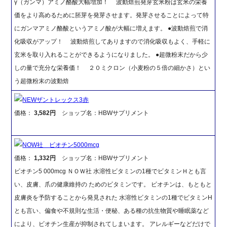
γ（ガンマ）アミノ酪酸大幅増加！ 波動焙煎発芽玄米粉は玄米の栄養
価をより高めるために胚芽を発芽させます。発芽させることによって特
にガンマアミノ酪酸というアミノ酸が大幅に増えます。 ●波動焙煎で消
化吸収がアップ！ 波動焙煎してありますので消化吸収もよく、手軽に
玄米を取り入れることができるようになりました。 ●超微粉末だから少
しの量で充分な栄養価！ ２０ミクロン（小麦粉の５倍の細かさ）とい
う超微粉末の波動焙
NEWザントレックス3赤
価格：
3,582円
ショップ名：HBWサプリメント
NOW社 ビオチン5000mcg
価格：
1,332円
ショップ名：HBWサプリメント
ビオチン5 000mcg ＮＯＷ社 水溶性ビタミンの1種でビタミンＨとも言
い、皮膚、爪の健康維持の ためのビタミンです。 ビオチンは、もともと
皮膚炎を予防することから発見された 水溶性ビタミンの1種でビタミンH
とも言い、偏食や不規則な生活・便秘、ある種の抗生物質や睡眠薬など
により、ビオチン生産が抑制されてしまいます。 アレルギーなどだけで