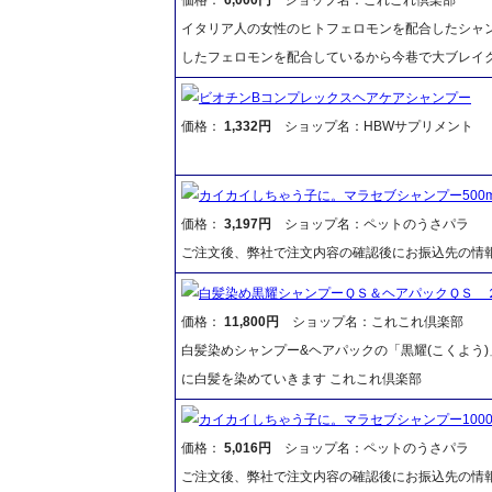
イタリア人の女性のヒトフェロモンを配合したシャ
したフェロモンを配合しているから今巷で大ブレイク
ビオチンBコンプレックスヘアケアシャンプー
価格：
1,332円
ショップ名：HBWサプリメント
カイカイしちゃう子に。マラセブシャンプー500ml
価格：
3,197円
ショップ名：ペットのうさパラ
ご注文後、弊社で注文内容の確認後にお振込先の情
白髪染め黒耀シャンプーＱＳ＆ヘアパックＱＳ 
価格：
11,800円
ショップ名：これこれ倶楽部
白髪染めシャンプー&ヘアパックの「黒耀(こくよう
に白髪を染めていきます これこれ倶楽部
カイカイしちゃう子に。マラセブシャンプー1000m
価格：
5,016円
ショップ名：ペットのうさパラ
ご注文後、弊社で注文内容の確認後にお振込先の情