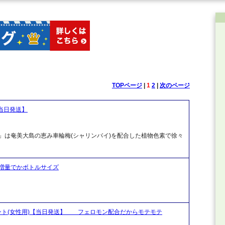
TOPページ
|
1
2
|
次のページ
当日発送】
)」は奄美大島の恵み車輪梅(シャリンバイ)を配合した植物色素で徐々
増量でかボトルサイズ
ント(女性用)【当日発送】 フェロモン配合だからモテモテ