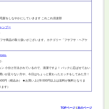
に 毛髪をしなやかにしていきます これこれ倶楽部
シャンプー
ク
もフサフサ商品の取り扱いがございます。カテゴリー「フサフサ・ヘアケ
ops-
-
ン 小分け方法されているので、清潔ですよ！ バックに忍ばせておい
 潤いが足りない方や、今日はちょっと変わったエッチをしてみた方！
600円（税込み） ★お買い上げ8 000円以上は送料が無料となりま
ります）
TOPページ
|
次のページ