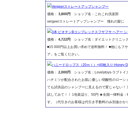
Vergeerストレートアップシャンプー
価格：
3,800円
ショップ名：これこれ倶楽部
vergeerストレートアップシャンプー 憧れの髪
3本 ビオチンBコンプレックスフサフサ ヘアー 
価格：
4,722円
ショップ名：ダイエットクリニッ
■15 000円以上お買い求めで送料無料！ ■他に
ア」をご覧ください。
ハニードロップス（20ｍｌ）×40枚入り-Honey Dr
価格：
2,000円
ショップ名：Lovelytoys-ラブトイズ
ハチミツが配合されたお肌に優しい弱酸性のローショ
ても試供品のシャンプーに見えるので変じゃない！
試してみて！！ 1包装辺り、50円 ★全国一律料金：
す。（代引きのお客様は代引き手数料のみ別途かか