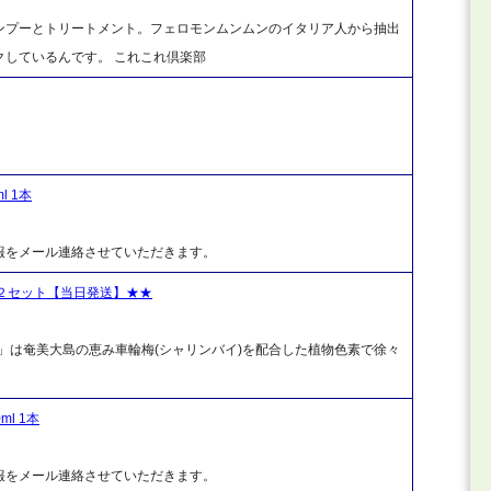
ンプーとトリートメント。フェロモンムンムンのイタリア人から抽出
しているんです。 これこれ倶楽部
 1本
報をメール連絡させていただきます。
２セット【当日発送】★★
)」は奄美大島の恵み車輪梅(シャリンバイ)を配合した植物色素で徐々
l 1本
報をメール連絡させていただきます。