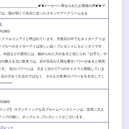
______________________ ■*■メーカーへ寄せられたお客様の声■*■ デ
では、肌が弱くて自分に合ったスキンケアークリームをを
ト
OMS
？ファルコンアイと呼ばれています。天然石の中でもタイガーアイは
クブルーのタイガーアイは珍しい品！プレゼントにもピッタリです
ら、水晶などの貴石には、秘められた力があると信じられ『お守り』や
ガの教えを元に欧米では、石や宝石が人間を癒すパワーがあると研究
す。 石のパワーには、大きく分けて7つのチャクラと関係していま
） 石が力をくれるのではなく、その人の本来のパワーを引き出してく
********
OMS
リング】 ロマンティックな石ブルームーンストーンは、女性に大人
トラップの他に、ネックレス､ブレスレットがございます。
レスレット