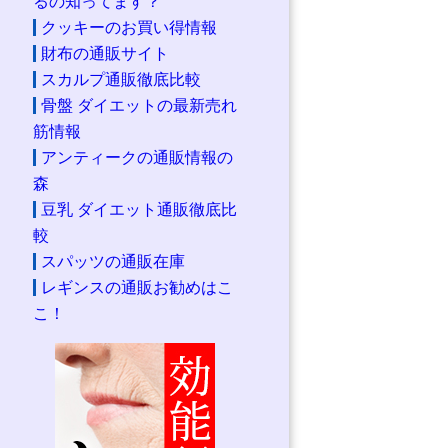
るの知ってます？
クッキーのお買い得情報
財布の通販サイト
スカルプ通販徹底比較
骨盤 ダイエットの最新売れ
筋情報
アンティークの通販情報の
森
豆乳 ダイエット通販徹底比
較
スパッツの通販在庫
レギンスの通販お勧めはこ
こ！