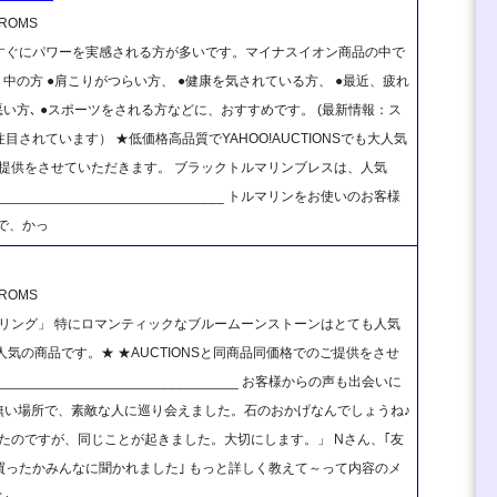
OMS
すぐにパワーを実感される方が多いです。マイナスイオン商品の中で
中の方 ●肩こりがつらい方、 ●健康を気されている方、 ●最近、疲れ
い方､ ●スポーツをされる方などに、おすすめです。 (最新情報：ス
れています） ★低価格高品質でYAHOO!AUCTIONSでも大人気
のご提供をさせていただきます。 ブラックトルマリンブレスは、人気
_______________________________ トルマリンをお使いのお客様
で、かっ
OMS
リング」 特にロマンティックなブルームーンストーンはとても人気
も大人気の商品です。★ ★AUCTIONSと同商品同価格でのご提供をさせ
________________________________ お客様からの声も出会いに
無い場所で、素敵な人に巡り会えました。石のおかげなんでしょうね♪
みたのですが、同じことが起きました。大切にします。」 Nさん、｢友
ったかみんなに聞かれました｣ もっと詳しく教えて～って内容のメ
シ