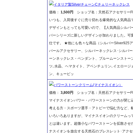
イタリア製SilverチェーンCチェリーネックレス
価格：
1,500円
ショップ名：天然石アクセサリーFR
いつも、入荷後すぐに売り切れる爆発的な人気商品
デザインもとっても可愛いので、【人気商品シルバ
バーシリーズに新しいデザインが加わりました。可
仕です。 ★他にも色々な商品（シルバーSilver9
パールアクセサリー、シルバーネックレス･シルバー
ーンネックレス・ペンダント、ブルームーンストー
ツ､水晶、ヘマタイト、アベンチュリン､イエロージ
ン、キュービッ
パワーストーンクリーム(マイナスイオン）
価格：
3,800円
ショップ名：天然石アクセサリーFR
マイナスイオンパワー・パワーストーンの力が閉じ
考える方・スポーツ選手・アトピーで悩む方など、
いろいろありますが、マイナスイオンのクリームっ
とは違います。超微小なパワーストーンを拡散させ
ナスイオンを放出する天然石のブレスレット･アク