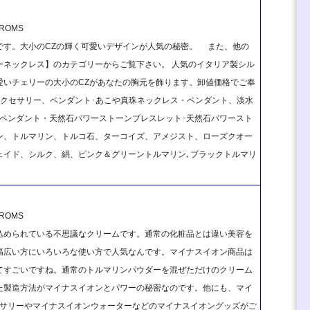
OMS
です。大小のCZの輝く可愛いデザインが人気の秘密。 また、他の
ーネックレス】のカテゴリーからご覧下さい。 人気のイタリア製シル
愛いチェリーの大小のCZがあなたの胸元を飾ります。卸値価格でご奉
25アクセサリー、ペンダント･あこや真珠ネックレス・ペンダント、淡水
ペンダント・天然石パワーストーンブレスレット･天然石パワースト
ン、トルマリン、トルコ石、ターコイズ、アメジスト、ローズクオー
ェイド、シルク、絹、ピンク＆グリーントルマリン､ブラックトルマリ
OMS
込められている不思議なクリームです。通常の化粧品とは違い美容を
幅広い方にいろいろな使い方で人気なんです。マイナスイオン商品は
てすごいですね。通常のトルマリンパウダーを混ぜただけのクリーム
た製造方法がマイナスイオンとパワーの秘密なのです。他にも、マイ
セサリーやマイナスイオンウォーターなどのマイナスイオングッズがご