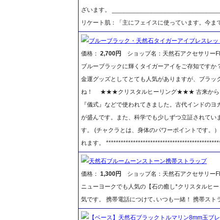
ざいます。 ____________________________
リケート肌：「主にフェイスに使っています。今ま
ブルーブラック・天然石タイガーアイブレスレッ
価格：
2,700円
ショップ名：天然石アクセサリーFR
ブルーブラックに輝くタイガーアイをご存知ですか
金運グッズとしてとても人気がありますが、ブラッ
ね！ ★★★クリスタルヒーリング★★★ 古来か
『儀式』などで使われてきました。古代インドのヨ
が盛んです。また、科学でも少しずつ立証されていま
す。 (チャクラとは、身体のパワーポイントです。
れます。 ***********************************************
天然石ブルームーンストーン携帯ストラップ
価格：
1,300円
ショップ名：天然石アクセサリーFR
ニューヨークでも人気の【石の癒し*クリスタルヒー
気です。 携帯電話につけて､いつも一緒！ 携帯ス
【ベース】天然石ブラックトルマリン8mm玉ブ