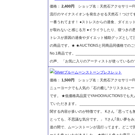
価格：
2,400円
ショップ名：天然石アクセサリーFR
流行のマイナスイオンを発生させる天然石！つけて
一番うれてます！ ●ストレスからの過食、ダイエット
が取れないと感じる方 ●イライラしたり、寝つきの悪
トレスが原因の過食やダイエット補助グッズとして注目さ
の商品です。★ ★AUCTIONSと同商品同価格で
No.1商品です。__________________________
の声、 「お気に入りのアーティストが使っているの
Silverブルームーンストーンブレスレット
価格：
1,500円
ショップ名：天然石アクセサリーFR
ニューヨークでも人気の「石の癒し*クリスタルヒー
です。 ★低価格高品質でYAHOO!AUCTIONSで
ていただきます。 _________________________
関する内容が多いのが特徴です。 Kさん「思っても
とっても、不思議な気分です。」 Yさん｢良い夢を
達の間で、ムーンストーンが流行ってます。どこで買
ールを色々いただきました。 ★他にも色々な商品（